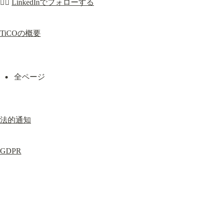
👉🏼 
LinkedInでフォローする
TiCOの概要
全ページ
法的通知
GDPR