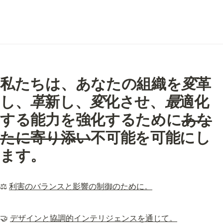
私たちは、あなたの組織を
変
革
し、
革
新し、
変
化させ、
最
適化
する能力を強化するために
あな
たに寄り添い
不可能を可能にし
ます
。
⚖️ 
利害のバランスと影響の制御のために。
🤝 
デザインと協調的インテリジェンスを通じて。